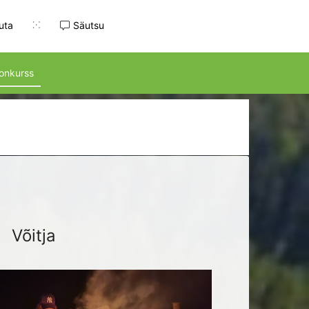
juta
Säutsu
onkurss
Võitja