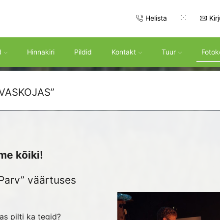
Helista
Kir
d
Hinnakiri
Pildid
Kontakt
Tuur
Fotok
VASKOJAS”
e kõiki!
 Parv” väärtuses
s pilti ka tegid?