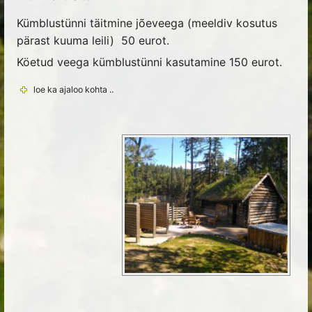
Kümblustünni täitmine jõeveega (meeldiv kosutus
pärast kuuma leili) 50 eurot.
Köetud veega kümblustünni kasutamine 150 eurot.
loe ka ajaloo kohta ..