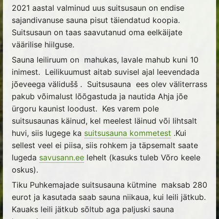
2021 aastal valminud uus suitsusaun on endise
sajandivanuse sauna pisut täiendatud koopia.
Suitsusaun on taas saavutanud oma eelkäijate
väärilise hiilguse.
Sauna leiliruum on mahukas, lavale mahub kuni 10
inimest. Leilikuumust aitab suvisel ajal leevendada
jõeveega välidušš . Suitsusauna ees olev väliterrass
pakub võimalust lõõgastuda ja nautida Ahja jõe
ürgoru kaunist loodust. Kes varem pole
suitsusaunas käinud, kel meelest läinud või lihtsalt
huvi, siis lugege ka
suitsusauna kommetest
.Kui
sellest veel ei piisa, siis rohkem ja täpsemalt saate
lugeda
savusann.ee
lehelt (kasuks tuleb Võro keele
oskus).
Tiku Puhkemajade suitsusauna kütmine maksab 280
eurot ja kasutada saab sauna niikaua, kui leili jätkub.
Kauaks leili jätkub sõltub aga paljuski sauna