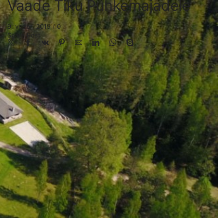
Vaade Tiku Puhkemajadele
9. veebr. 2019
/
0
Share Post