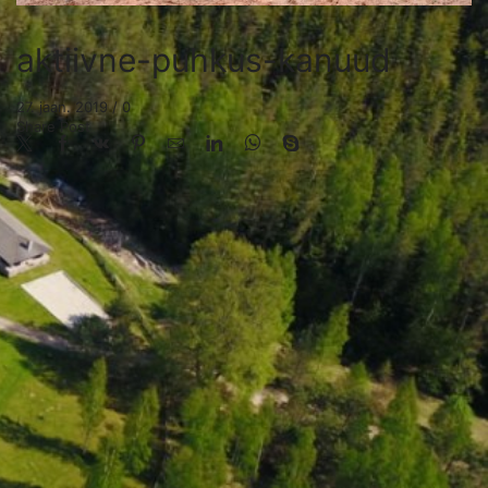
aktiivne-puhkus-kanuud
27. jaan. 2019
/
0
Share Post