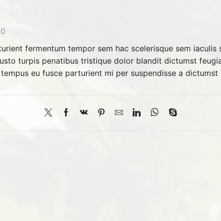
0
turient fermentum tempor sem hac scelerisque sem iaculis s
sto turpis penatibus tristique dolor blandit dictumst feugia
 tempus eu fusce parturient mi per suspendisse a dictumst p