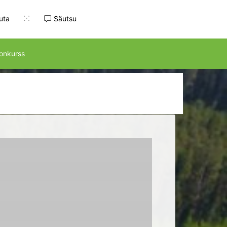
juta
Säutsu
onkurss