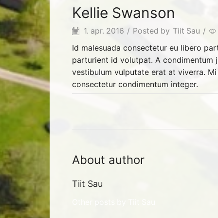
Kellie Swanson
1. apr. 2016
/
Posted by
Tiit Sau
/
Id malesuada consectetur eu libero par
parturient id volutpat. A condimentum ju
vestibulum vulputate erat at viverra. Mi
consectetur condimentum integer.
About author
Tiit Sau
Other posts by Tiit Sau